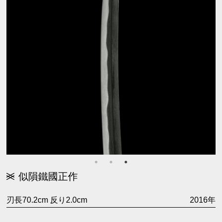
似隕鐵國正作
刃長70.2cm 反り2.0cm
2016年