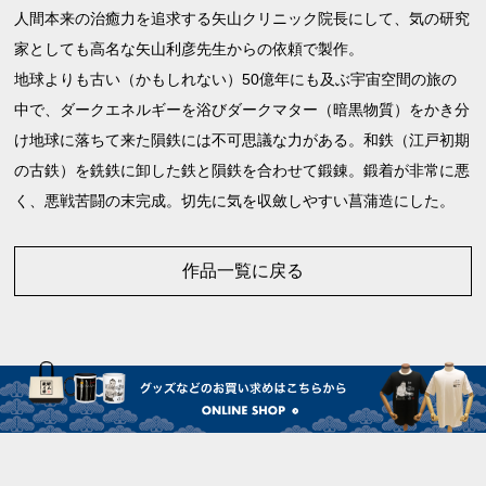
人間本来の治癒力を追求する矢山クリニック院長にして、気の研究
家としても高名な矢山利彦先生からの依頼で製作。
地球よりも古い（かもしれない）50億年にも及ぶ宇宙空間の旅の
中で、ダークエネルギーを浴びダークマター（暗黒物質）をかき分
け地球に落ちて来た隕鉄には不可思議な力がある。和鉄（江戸初期
の古鉄）を銑鉄に卸した鉄と隕鉄を合わせて鍛錬。鍛着が非常に悪
く、悪戦苦闘の末完成。切先に気を収斂しやすい菖蒲造にした。
作品一覧に戻る