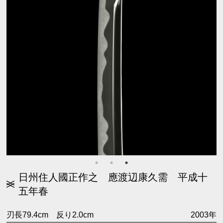
日州住人國正作之 應渡辺康久需 平成十
五年春
刃長79.4cm 反り2.0cm
2003年